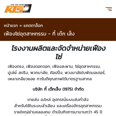
หน้าแรก
»
แคตตาล็อก
เฟืองโซ่อุตสาหกรรม - กี้ เต๊ก เส็ง
โรงงานผลิตและจัดจำหน่ายเฟือง
โซ่
เฟืองตรง, เฟืองดอกจอก, เฟืองสะพาน, โซ่อุตสาหกรรม,
มู่เล่ย์ สปริง, พวกมาลัย, ค้อปปิ้ง, พวงมาลัยใบพัดมอเตอร์,
เพลาเกลียวยอย การันตีคุณภาพได้มาตรฐานสากล
บริษัท กี้ เต๊กเส็ง (1975) จำกัด
ขายส่ง อะไหล่ อุปกรณ์ระบบส่งกำลัง
สำหรับใช้ในระบบลำเลียง และเครื่องจักรอุตสาหกรรม
รายใหญ่ย่านคลองถม ดำเนินกิจการมานานกว่า 45 ปี