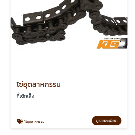
โซ่อุตสาหกรรม
กี้เต๊กเส็ง
ดูรายละเอียด
โซ่อุตสาหกรรม