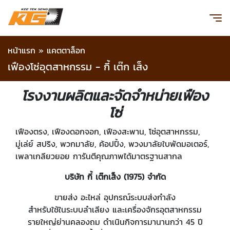
หน้าแรก
»
แคตตาล็อก
เฟืองโซ่อุตสาหกรรม - กี้ เต๊ก เส็ง
โรงงานผลิตและจัดจำหน่ายเฟือง
โซ่
เฟืองตรง, เฟืองดอกจอก, เฟืองสะพาน, โซ่อุตสาหกรรม,
มู่เล่ย์ สปริง, พวกมาลัย, ค้อปปิ้ง, พวงมาลัยใบพัดมอเตอร์,
เพลาเกลียวยอย การันตีคุณภาพได้มาตรฐานสากล
บริษัท กี้ เต๊กเส็ง (1975) จำกัด
ขายส่ง อะไหล่ อุปกรณ์ระบบส่งกำลัง
สำหรับใช้ในระบบลำเลียง และเครื่องจักรอุตสาหกรรม
รายใหญ่ย่านคลองถม ดำเนินกิจการมานานกว่า 45 ปี