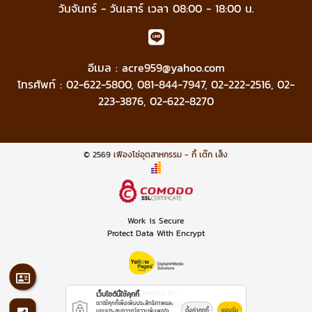
วันจันทร์ - วันเสาร์ เวลา 08:00 - 18:00 น.
อีเมล :
acre959@yahoo.com
โทรศัพท์ :
02-622-5800
,
081-844-7947
,
02-222-2516
,
02-
223-3876
,
02-622-8270
© 2569
เฟืองโซ่อุตสาหกรรม - กี้ เต๊ก เส็ง
Work is Secure
Protect Data With Encrypt
Powered By
เว็บไซต์นี้ใช้คุกกี้
เราใช้คุกกี้เพื่อเพิ่มประสิทธิภาพและ
Thailand YellowPages
ตั้งค่าคุกกี้
ยอมรับ
มอบประสบการณ์ความพึงพอใจ