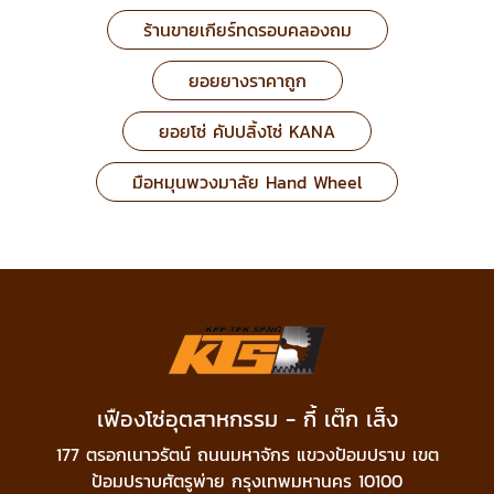
ร้านขายเกียร์ทดรอบคลองถม
ยอยยางราคาถูก
ยอยโซ่ คัปปลิ้งโซ่ KANA
มือหมุนพวงมาลัย Hand Wheel
เฟืองโซ่อุตสาหกรรม - กี้ เต๊ก เส็ง
177 ตรอกเนาวรัตน์ ถนนมหาจักร แขวงป้อมปราบ เขต
ป้อมปราบศัตรูพ่าย กรุงเทพมหานคร 10100