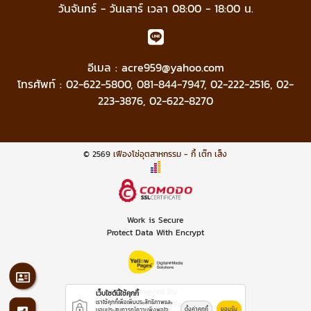
วันจันทร์ - วันเสาร์ เวลา 08:00 - 18:00 น.
อีเมล :
acre959@yahoo.com
โทรศัพท์ :
02-622-5800
,
081-844-7947
,
02-222-2516
,
02-
223-3876
,
02-622-8270
© 2569
เฟืองโซ่อุตสาหกรรม - กี้ เต๊ก เส็ง
Work is Secure
Protect Data With Encrypt
Powered By
เว็บไซต์นี้ใช้คุกกี้
เราใช้คุกกี้เพื่อเพิ่มประสิทธิภาพและ
Thailand YellowPages
ตั้งค่าคุกกี้
ยอมรับ
มอบประสบการณ์ความพึงพอใจ