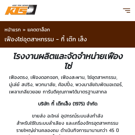
หน้าแรก
»
แคตตาล็อก
เฟืองโซ่อุตสาหกรรม - กี้ เต๊ก เส็ง
โรงงานผลิตและจัดจำหน่ายเฟือง
โซ่
เฟืองตรง, เฟืองดอกจอก, เฟืองสะพาน, โซ่อุตสาหกรรม,
มู่เล่ย์ สปริง, พวกมาลัย, ค้อปปิ้ง, พวงมาลัยใบพัดมอเตอร์,
เพลาเกลียวยอย การันตีคุณภาพได้มาตรฐานสากล
บริษัท กี้ เต๊กเส็ง (1975) จำกัด
ขายส่ง อะไหล่ อุปกรณ์ระบบส่งกำลัง
สำหรับใช้ในระบบลำเลียง และเครื่องจักรอุตสาหกรรม
รายใหญ่ย่านคลองถม ดำเนินกิจการมานานกว่า 45 ปี