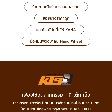
ร้านขายเกียร์ทดรอบคลองถม
ยอยยางราคาถูก
ยอยโซ่ คัปปลิ้งโซ่ KANA
มือหมุนพวงมาลัย Hand Wheel
เฟืองโซ่อุตสาหกรรม - กี้ เต๊ก เส็ง
177 ตรอกเนาวรัตน์ ถนนมหาจักร แขวงป้อมปราบ เขต
ป้อมปราบศัตรูพ่าย กรุงเทพมหานคร 10100