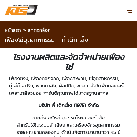
หน้าแรก
»
แคตตาล็อก
เฟืองโซ่อุตสาหกรรม - กี้ เต๊ก เส็ง
โรงงานผลิตและจัดจำหน่ายเฟือง
โซ่
เฟืองตรง, เฟืองดอกจอก, เฟืองสะพาน, โซ่อุตสาหกรรม,
มู่เล่ย์ สปริง, พวกมาลัย, ค้อปปิ้ง, พวงมาลัยใบพัดมอเตอร์,
เพลาเกลียวยอย การันตีคุณภาพได้มาตรฐานสากล
บริษัท กี้ เต๊กเส็ง (1975) จำกัด
ขายส่ง อะไหล่ อุปกรณ์ระบบส่งกำลัง
สำหรับใช้ในระบบลำเลียง และเครื่องจักรอุตสาหกรรม
รายใหญ่ย่านคลองถม ดำเนินกิจการมานานกว่า 45 ปี