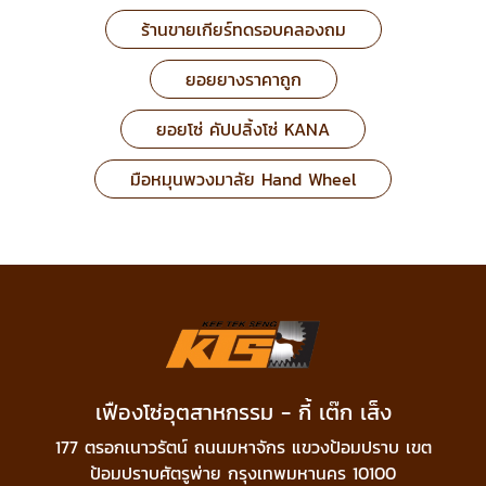
ร้านขายเกียร์ทดรอบคลองถม
ยอยยางราคาถูก
ยอยโซ่ คัปปลิ้งโซ่ KANA
มือหมุนพวงมาลัย Hand Wheel
เฟืองโซ่อุตสาหกรรม - กี้ เต๊ก เส็ง
177 ตรอกเนาวรัตน์ ถนนมหาจักร แขวงป้อมปราบ เขต
ป้อมปราบศัตรูพ่าย กรุงเทพมหานคร 10100