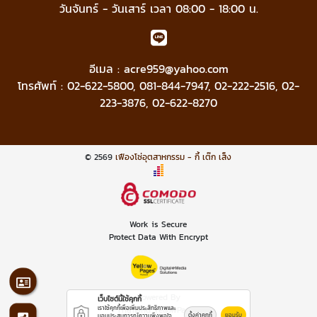
วันจันทร์ - วันเสาร์ เวลา 08:00 - 18:00 น.
อีเมล :
acre959@yahoo.com
โทรศัพท์ :
02-622-5800
,
081-844-7947
,
02-222-2516
,
02-
223-3876
,
02-622-8270
© 2569
เฟืองโซ่อุตสาหกรรม - กี้ เต๊ก เส็ง
Work is Secure
Protect Data With Encrypt
Powered By
เว็บไซต์นี้ใช้คุกกี้
เราใช้คุกกี้เพื่อเพิ่มประสิทธิภาพและ
Thailand YellowPages
ตั้งค่าคุกกี้
ยอมรับ
มอบประสบการณ์ความพึงพอใจ