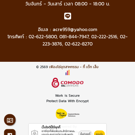
วันจันทร์ - วันเสาร์ เวลา 08:00 - 18:00 น.
อีเมล :
acre959@yahoo.com
โทรศัพท์ :
02-622-5800
,
081-844-7947
,
02-222-2516
,
02-
223-3876
,
02-622-8270
© 2569
เฟืองโซ่อุตสาหกรรม - กี้ เต๊ก เส็ง
Work is Secure
Protect Data With Encrypt
Powered By
เว็บไซต์นี้ใช้คุกกี้
เราใช้คุกกี้เพื่อเพิ่มประสิทธิภาพและ
Thailand YellowPages
ตั้งค่าคุกกี้
ยอมรับ
มอบประสบการณ์ความพึงพอใจ