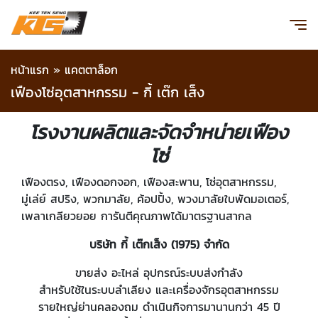
หน้าแรก
»
แคตตาล็อก
เฟืองโซ่อุตสาหกรรม - กี้ เต๊ก เส็ง
โรงงานผลิตและจัดจำหน่ายเฟือง
โซ่
เฟืองตรง, เฟืองดอกจอก, เฟืองสะพาน, โซ่อุตสาหกรรม,
มู่เล่ย์ สปริง, พวกมาลัย, ค้อปปิ้ง, พวงมาลัยใบพัดมอเตอร์,
เพลาเกลียวยอย การันตีคุณภาพได้มาตรฐานสากล
บริษัท กี้ เต๊กเส็ง (1975) จำกัด
ขายส่ง อะไหล่ อุปกรณ์ระบบส่งกำลัง
สำหรับใช้ในระบบลำเลียง และเครื่องจักรอุตสาหกรรม
รายใหญ่ย่านคลองถม ดำเนินกิจการมานานกว่า 45 ปี