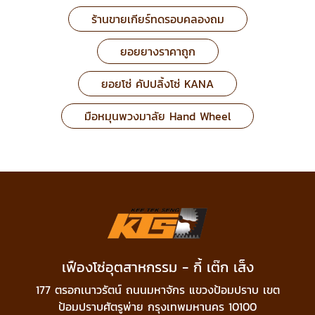
ร้านขายเกียร์ทดรอบคลองถม
ยอยยางราคาถูก
ยอยโซ่ คัปปลิ้งโซ่ KANA
มือหมุนพวงมาลัย Hand Wheel
เฟืองโซ่อุตสาหกรรม - กี้ เต๊ก เส็ง
177 ตรอกเนาวรัตน์ ถนนมหาจักร แขวงป้อมปราบ เขต
ป้อมปราบศัตรูพ่าย กรุงเทพมหานคร 10100