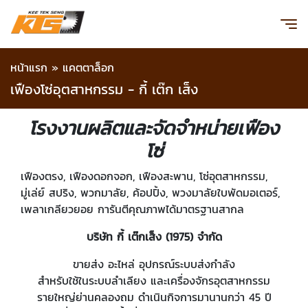
หน้าแรก
»
แคตตาล็อก
เฟืองโซ่อุตสาหกรรม - กี้ เต๊ก เส็ง
โรงงานผลิตและจัดจำหน่ายเฟือง
โซ่
เฟืองตรง, เฟืองดอกจอก, เฟืองสะพาน, โซ่อุตสาหกรรม,
มู่เล่ย์ สปริง, พวกมาลัย, ค้อปปิ้ง, พวงมาลัยใบพัดมอเตอร์,
เพลาเกลียวยอย การันตีคุณภาพได้มาตรฐานสากล
บริษัท กี้ เต๊กเส็ง (1975) จำกัด
ขายส่ง อะไหล่ อุปกรณ์ระบบส่งกำลัง
สำหรับใช้ในระบบลำเลียง และเครื่องจักรอุตสาหกรรม
รายใหญ่ย่านคลองถม ดำเนินกิจการมานานกว่า 45 ปี