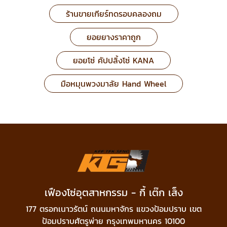
ร้านขายเกียร์ทดรอบคลองถม
ยอยยางราคาถูก
ยอยโซ่ คัปปลิ้งโซ่ KANA
มือหมุนพวงมาลัย Hand Wheel
เฟืองโซ่อุตสาหกรรม - กี้ เต๊ก เส็ง
177 ตรอกเนาวรัตน์ ถนนมหาจักร แขวงป้อมปราบ เขต
ป้อมปราบศัตรูพ่าย กรุงเทพมหานคร 10100