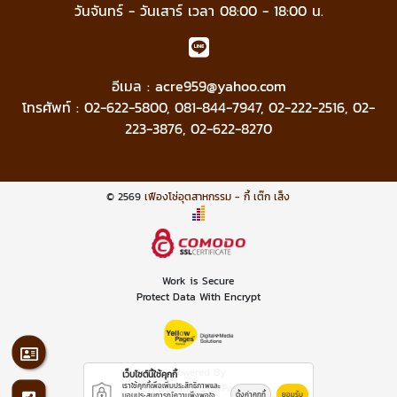
วันจันทร์ - วันเสาร์ เวลา 08:00 - 18:00 น.
อีเมล :
acre959@yahoo.com
โทรศัพท์ :
02-622-5800
,
081-844-7947
,
02-222-2516
,
02-
223-3876
,
02-622-8270
© 2569
เฟืองโซ่อุตสาหกรรม - กี้ เต๊ก เส็ง
Work is Secure
Protect Data With Encrypt
Powered By
เว็บไซต์นี้ใช้คุกกี้
เราใช้คุกกี้เพื่อเพิ่มประสิทธิภาพและ
Thailand YellowPages
ตั้งค่าคุกกี้
ยอมรับ
มอบประสบการณ์ความพึงพอใจ