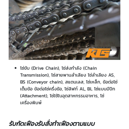
โซ่ขับ (Drive Chain), โซ่ส่งกำลัง (Chain
Transmission), โซ่สายพานลำเลียง โซ่ลำเลียง AS,
BS (Conveyor chain), สแตนเลส, โซ่เหล็ก, ข้อต่อโซ่
เต็มข้อ ข้อต่อโซ่ครึ่งข้อ, โซ่ลิฟท์ AL, BL โซ่แบบมีปีก
(Attachment), โซ่ใช้ในอุตสาหกรรมอาหาร, โซ่
เครื่องพิมพ์
รับกัดเฟืองรับสั่งทำเฟืองตามแบบ