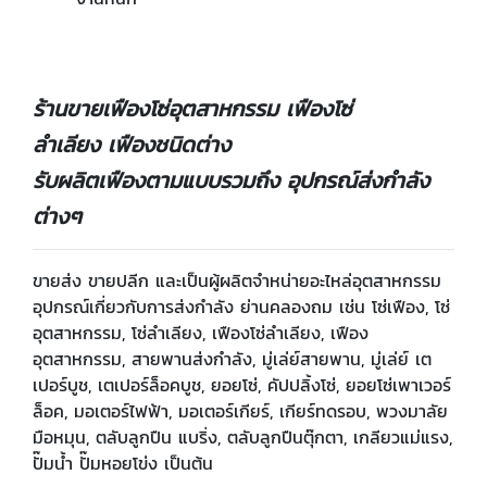
ร้านขายเฟืองโซ่อุตสาหกรรม เฟืองโซ่
ลำเลียง เฟืองชนิดต่าง
รับผลิตเฟืองตามแบบรวมถึง อุปกรณ์ส่งกำลัง
ต่างๆ
ขายส่ง ขายปลีก และเป็นผู้ผลิตจำหน่ายอะไหล่อุตสาหกรรม
อุปกรณ์เกี่ยวกับการส่งกำลัง ย่านคลองถม เช่น โซ่เฟือง, โซ่
อุตสาหกรรม, โซ่ลำเลียง, เฟืองโซ่ลำเลียง, เฟือง
อุตสาหกรรม, สายพานส่งกำลัง, มู่เล่ย์สายพาน, มู่เล่ย์ เต
เปอร์บูช, เตเปอร์ล็อคบูช, ยอยโซ่, คัปปลิ้งโซ่, ยอยโซ่เพาเวอร์
ล็อค, มอเตอร์ไฟฟ้า, มอเตอร์เกียร์, เกียร์ทดรอบ, พวงมาลัย
มือหมุน, ตลับลูกปืน แบริ่ง, ตลับลูกปืนตุ๊กตา, เกลียวแม่แรง,
ปั๊มน้ำ ปั๊มหอยโข่ง เป็นต้น