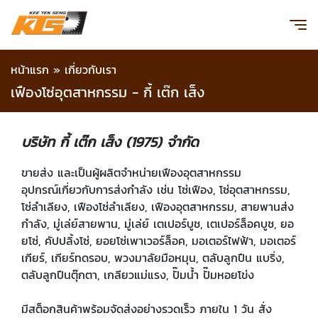
หน้าแรก
»
เกี่ยวกับเรา
เฟืองโซ่อุตสาหกรรม - กี้ เต๊ก เส็ง
บริษัท กี้ เต๊ก เส็ง (1975) จำกัด
ขายส่ง และเป็นผู้ผลิตจำหน่ายเฟืองอุตสาหกรรม
อุปกรณ์เกี่ยวกับการส่งกำลัง เช่น โซ่เฟือง, โซ่อุตสาหกรรม,
โซ่ลำเลียง, เฟืองโซ่ลำเลียง, เฟืองอุตสาหกรรม, สายพานส่ง
กำลัง, มู่เล่ย์สายพาน, มู่เล่ย์ เตเปอร์บูช, เตเปอร์ล็อคบูช, ยอ
ยโซ่, คัปปลิ้งโซ่, ยอยโซ่เพาเวอร์ล็อค, มอเตอร์ไฟฟ้า, มอเตอร์
เกียร์, เกียร์ทดรอบ, พวงมาลัยมือหมุน, ตลับลูกปืน แบริ่ง,
ตลับลูกปืนตุ๊กตา, เกลียวแม่แรง, ปั๊มน้ำ ปั๊มหอยโข่ง
มีสต็อกสินค้าพร้อมจัดส่งอย่างรวดเร็ว ภายใน 1 วัน สั่ง