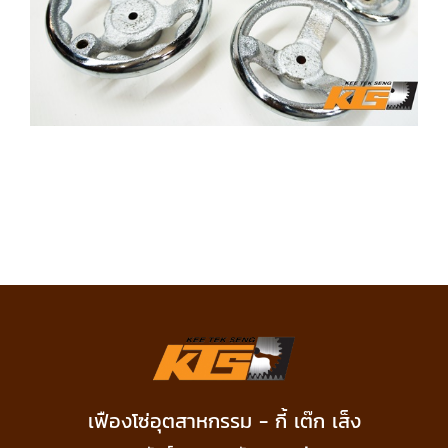
เฟืองโซ่อุตสาหกรรม - กี้ เต๊ก เส็ง