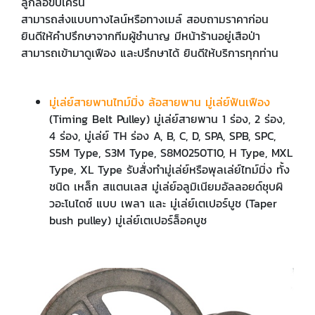
ลูกล้อขับเครน
สามารถส่งแบบทางไลน์หรือทางเมล์ สอบถามราคาก่อน
ยินดีให้คำปรึกษาจากทีมผู้ชำนาญ มีหน้าร้านอยู่เสือป่า
สามารถเข้ามาดูเฟือง และปรึกษาได้ ยินดีให้บริการทุกท่าน
มู่เล่ย์สายพานไทม์มิ่ง ล้อสายพาน มู่เล่ย์ฟันเฟือง
(Timing Belt Pulley) มู่เล่ย์สายพาน 1 ร่อง, 2 ร่อง,
4 ร่อง, มู่เล่ย์ TH ร่อง A, B, C, D, SPA, SPB, SPC,
S5M Type, S3M Type, S8M0250T10, H Type, MXL
Type, XL Type รับสั่งทำมู่เล่ย์หรือพุลเล่ย์ไทม์มิ่ง ทั้ง
ชนิด เหล็ก สแตนเลส มู่เล่ย์อลูมิเนียมอัลลอยด์ชุบผิ
วอะโนไดซ์ แบบ เพลา และ มู่เล่ย์เตเปอร์บูช (Taper
bush pulley) มู่เล่ย์เตเปอร์ล็อคบูช